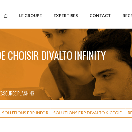
LE GROUPE
EXPERTISES
CONTACT
REC
E CHOISIR DIVALTO INFINITY
RESSOURCE PLANNING
SOLUTIONS ERP INFOR
SOLUTIONS ERP DIVALTO & CEGID
R