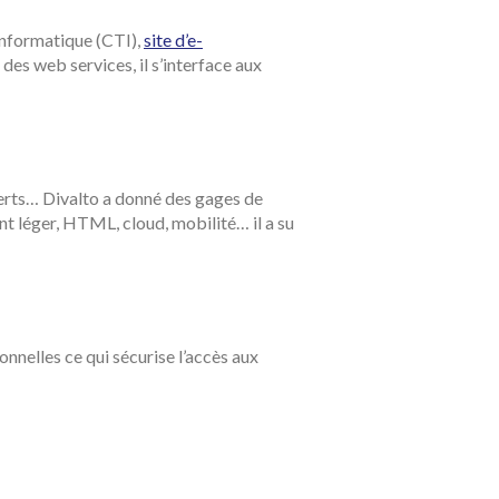
informatique (CTI),
site d’e-
des web services, il s’interface aux
verts… Divalto a donné des gages de
ent léger, HTML, cloud, mobilité… il a su
onnelles ce qui sécurise l’accès aux